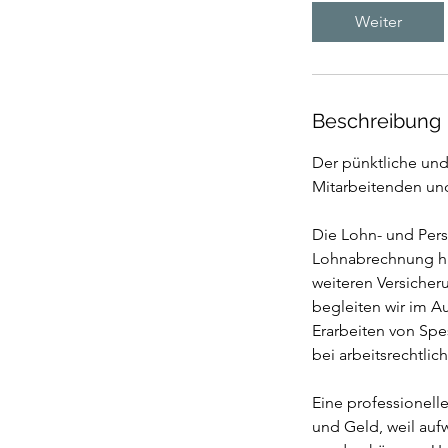
d
Weiter
Beschreibung
Der pünktliche und
Mitarbeitenden un
Die Lohn- und Pers
Lohnabrechnung hin
weiteren Versiche
begleiten wir im A
Erarbeiten von Sp
bei arbeitsrechtlic
Eine professionelle
und Geld, weil auf