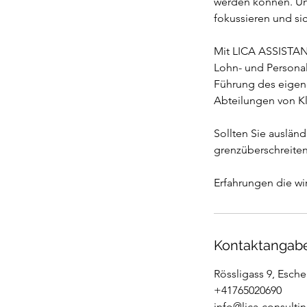
werden können. Un
fokussieren und si
Mit LICA ASSISTANT
Lohn- und Personal
Führung des eigene
Abteilungen von Kl
Sollten Sie auslän
grenzüberschreiten
Erfahrungen die wi
Kontaktangab
Rössligass 9, Esch
+41765020690
info@lica-consulti