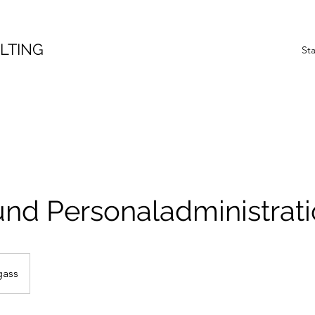
LTING
Sta
und Personaladministrat
gass